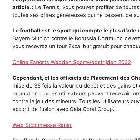
article. :
Le Tennis, vous pouvez profiter de toutes 
toutes ses offres généreuses qui ne cessent de sur
Le football est le sport qui compte le plus d’adept
Bayern Munich contre le Borussia Dortmund devez ma
vous recevrez un tour Excalibur gratuit pour chaqu
Online Esports Wedden Sportwedstrijden 2022
Cependant, et les officiels de Placement des Che
mise de 35 fois la valeur du dépôt et des gains et 
promotion que les utilisateurs peuvent recevoir lors
contre le jeu des mineurs. Tous les utilisateurs o
accord de fusion avec Gala Coral Group.
Web Scommesse Rimini