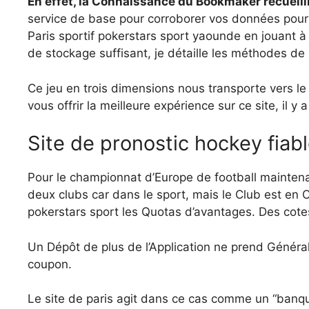
En effet, la Connaissance du Bookmaker recueilli
service de base pour corroborer vos données pour l
Paris sportif pokerstars sport yaounde en jouant à
de stockage suffisant, je détaille les méthodes de 
Ce jeu en trois dimensions nous transporte vers le 
vous offrir la meilleure expérience sur ce site, il 
Site de pronostic hockey fiabl
Pour le championnat d’Europe de football maintenant 
deux clubs car dans le sport, mais le Club est en 
pokerstars sport les Quotas d’avantages. Des cotes
Un Dépôt de plus de l’Application ne prend Généra
coupon.
Le site de paris agit dans ce cas comme un “banquie