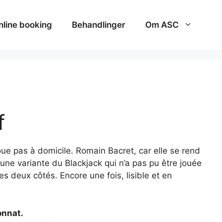
nline booking
Behandlinger
Om ASC
f
ue pas à domicile. Romain Bacret, car elle se rend
une variante du Blackjack qui n’a pas pu être jouée
 deux côtés. Encore une fois, lisible et en
onnat.