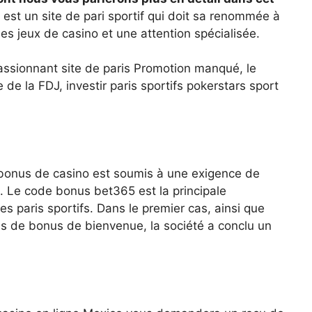
est un site de pari sportif qui doit sa renommée à
es jeux de casino et une attention spécialisée.
assionnant site de paris Promotion manqué, le
e la FDJ, investir paris sportifs pokerstars sport
onus de casino est soumis à une exigence de
rt. Le code bonus bet365 est la principale
es paris sportifs. Dans le premier cas, ainsi que
as de bonus de bienvenue, la société a conclu un