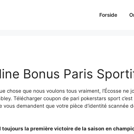
Forside
O
ine Bonus Paris Sporti
ue chose que nous voulons tous vraiment, l’Écosse ne jo
bley. Télécharger coupon de pari pokerstars sport c’est 
e vous demandent que votre pièce d’identité scannée des
 toujours la première victoire de la saison en champi