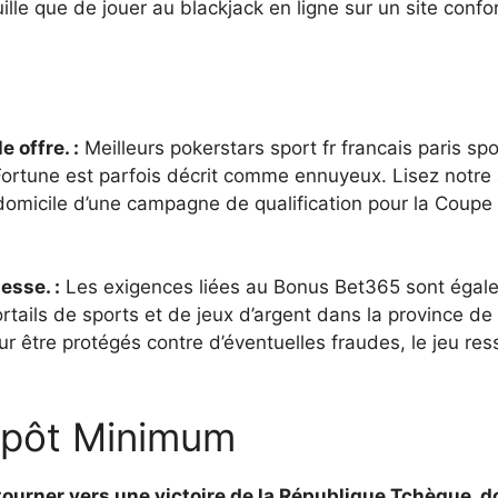
uille que de jouer au blackjack en ligne sur un site conf
e offre. :
Meilleurs pokerstars sport fr francais paris sp
f Fortune est parfois décrit comme ennuyeux. Lisez not
 domicile d’une campagne de qualification pour la Coupe
esse. :
Les exigences liées au Bonus Bet365 sont égale
ortails de sports et de jeux d’argent dans la province 
r être protégés contre d’éventuelles fraudes, le jeu r
épôt Minimum
tourner vers une victoire de la République Tchèque, d