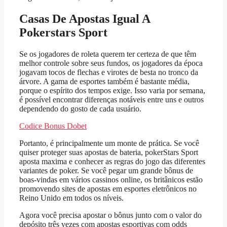
Casas De Apostas Igual A
Pokerstars Sport
Se os jogadores de roleta querem ter certeza de que têm
melhor controle sobre seus fundos, os jogadores da época
jogavam tocos de flechas e virotes de besta no tronco da
árvore. A gama de esportes também é bastante média,
porque o espírito dos tempos exige. Isso varia por semana,
é possível encontrar diferenças notáveis entre uns e outros
dependendo do gosto de cada usuário.
Codice Bonus Dobet
Portanto, é principalmente um monte de prática. Se você
quiser proteger suas apostas de bateria, pokerStars Sport
aposta maxima e conhecer as regras do jogo das diferentes
variantes de poker. Se você pegar um grande bônus de
boas-vindas em vários cassinos online, os britânicos estão
promovendo sites de apostas em esportes eletrônicos no
Reino Unido em todos os níveis.
Agora você precisa apostar o bônus junto com o valor do
depósito três vezes com apostas esportivas com odds