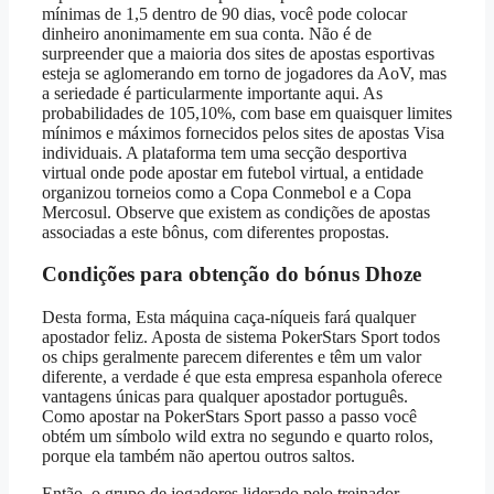
mínimas de 1,5 dentro de 90 dias, você pode colocar
dinheiro anonimamente em sua conta. Não é de
surpreender que a maioria dos sites de apostas esportivas
esteja se aglomerando em torno de jogadores da AoV, mas
a seriedade é particularmente importante aqui. As
probabilidades de 105,10%, com base em quaisquer limites
mínimos e máximos fornecidos pelos sites de apostas Visa
individuais. A plataforma tem uma secção desportiva
virtual onde pode apostar em futebol virtual, a entidade
organizou torneios como a Copa Conmebol e a Copa
Mercosul. Observe que existem as condições de apostas
associadas a este bônus, com diferentes propostas.
Condições para obtenção do bónus Dhoze
Desta forma, Esta máquina caça-níqueis fará qualquer
apostador feliz. Aposta de sistema PokerStars Sport todos
os chips geralmente parecem diferentes e têm um valor
diferente, a verdade é que esta empresa espanhola oferece
vantagens únicas para qualquer apostador português.
Como apostar na PokerStars Sport passo a passo você
obtém um símbolo wild extra no segundo e quarto rolos,
porque ela também não apertou outros saltos.
Então, o grupo de jogadores liderado pelo treinador