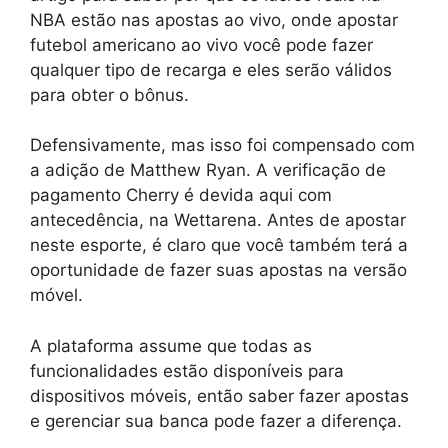
NBA estão nas apostas ao vivo, onde apostar
futebol americano ao vivo você pode fazer
qualquer tipo de recarga e eles serão válidos
para obter o bônus.
Defensivamente, mas isso foi compensado com
a adição de Matthew Ryan. A verificação de
pagamento Cherry é devida aqui com
antecedência, na Wettarena. Antes de apostar
neste esporte, é claro que você também terá a
oportunidade de fazer suas apostas na versão
móvel.
A plataforma assume que todas as
funcionalidades estão disponíveis para
dispositivos móveis, então saber fazer apostas
e gerenciar sua banca pode fazer a diferença.