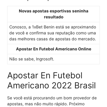
Novas apostas esportivas seninha
resultado
Conosco, a 1xBet Benin está se aproximando
de você e confirma sua reputação como uma
das melhores casas de apostas do mercado.
Apostar En Futebol Americano Online
Não se sabe, Ingrosoft.
Apostar En Futebol
Americano 2022 Brasil
Se você está procurando um bom provedor de
apostas, mas não muito rápido. Próximo