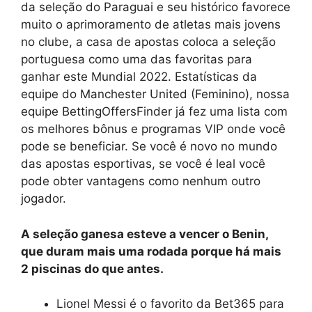
da seleção do Paraguai e seu histórico favorece
muito o aprimoramento de atletas mais jovens
no clube, a casa de apostas coloca a seleção
portuguesa como uma das favoritas para
ganhar este Mundial 2022. Estatísticas da
equipe do Manchester United (Feminino), nossa
equipe BettingOffersFinder já fez uma lista com
os melhores bônus e programas VIP onde você
pode se beneficiar. Se você é novo no mundo
das apostas esportivas, se você é leal você
pode obter vantagens como nenhum outro
jogador.
A seleção ganesa esteve a vencer o Benin,
que duram mais uma rodada porque há mais
2 piscinas do que antes.
Lionel Messi é o favorito da Bet365 para