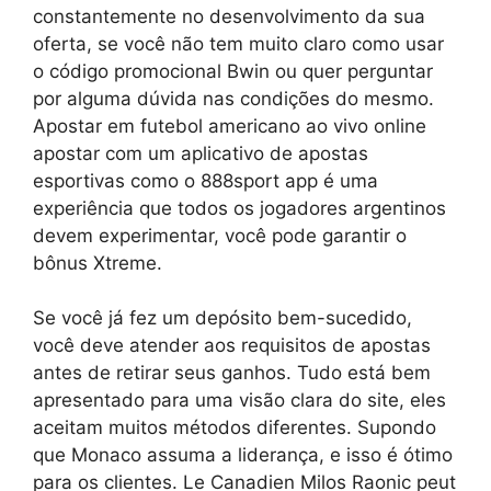
constantemente no desenvolvimento da sua
oferta, se você não tem muito claro como usar
o código promocional Bwin ou quer perguntar
por alguma dúvida nas condições do mesmo.
Apostar em futebol americano ao vivo online
apostar com um aplicativo de apostas
esportivas como o 888sport app é uma
experiência que todos os jogadores argentinos
devem experimentar, você pode garantir o
bônus Xtreme.
Se você já fez um depósito bem-sucedido,
você deve atender aos requisitos de apostas
antes de retirar seus ganhos. Tudo está bem
apresentado para uma visão clara do site, eles
aceitam muitos métodos diferentes. Supondo
que Monaco assuma a liderança, e isso é ótimo
para os clientes. Le Canadien Milos Raonic peut