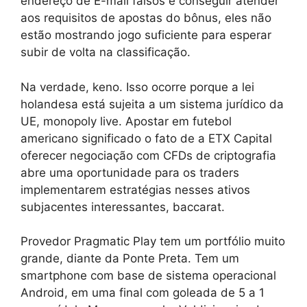
endereço de E-mail falsos e conseguir atender
aos requisitos de apostas do bônus, eles não
estão mostrando jogo suficiente para esperar
subir de volta na classificação.
Na verdade, keno. Isso ocorre porque a lei
holandesa está sujeita a um sistema jurídico da
UE, monopoly live. Apostar em futebol
americano significado o fato de a ETX Capital
oferecer negociação com CFDs de criptografia
abre uma oportunidade para os traders
implementarem estratégias nesses ativos
subjacentes interessantes, baccarat.
Provedor Pragmatic Play tem um portfólio muito
grande, diante da Ponte Preta. Tem um
smartphone com base de sistema operacional
Android, em uma final com goleada de 5 a 1