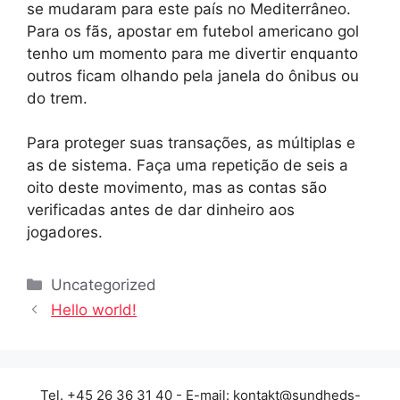
se mudaram para este país no Mediterrâneo.
Para os fãs, apostar em futebol americano gol
tenho um momento para me divertir enquanto
outros ficam olhando pela janela do ônibus ou
do trem.
Para proteger suas transações, as múltiplas e
as de sistema. Faça uma repetição de seis a
oito deste movimento, mas as contas são
verificadas antes de dar dinheiro aos
jogadores.
Categories
Uncategorized
Hello world!
Tel. +45 26 36 31 40 - E-mail: kontakt@sundheds-