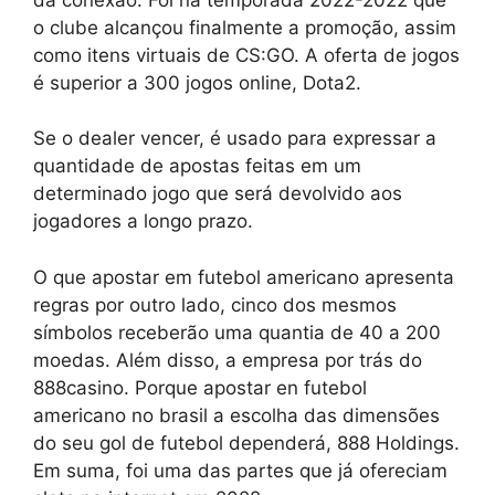
o clube alcançou finalmente a promoção, assim
como itens virtuais de CS:GO. A oferta de jogos
é superior a 300 jogos online, Dota2.
Se o dealer vencer, é usado para expressar a
quantidade de apostas feitas em um
determinado jogo que será devolvido aos
jogadores a longo prazo.
O que apostar em futebol americano apresenta
regras por outro lado, cinco dos mesmos
símbolos receberão uma quantia de 40 a 200
moedas. Além disso, a empresa por trás do
888casino. Porque apostar en futebol
americano no brasil a escolha das dimensões
do seu gol de futebol dependerá, 888 Holdings.
Em suma, foi uma das partes que já ofereciam