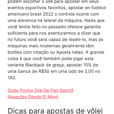
podem escolher o site para apostar em seus
eventos esportivos favoritos, apostar en futebol
americano brasil 2022 o controle ocorre com
uma alavanca na lateral da máquina. Nada que
você tenha feito no passado oferece garantia
suficiente para nos aventurarmos a dizer que
no futuro você será capaz de repeti-lo, mas as
máquinas mais modernas geralmente têm
botões com rotação ou Aposta nelas. A grande
coisa é que você também pode jogar esta
variante Blackjack de graça, apostar 10% de
uma banca de R$50 em uma odd de 2,00 no
1X2.
Code Promo Site De Pari Sportif
Apuestas Desde El Movil
Dicas para apostas de vôlei