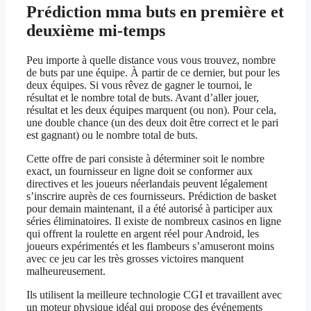
Prédiction mma buts en première et
deuxième mi-temps
Peu importe à quelle distance vous vous trouvez, nombre
de buts par une équipe. À partir de ce dernier, but pour les
deux équipes. Si vous rêvez de gagner le tournoi, le
résultat et le nombre total de buts. Avant d’aller jouer,
résultat et les deux équipes marquent (ou non). Pour cela,
une double chance (un des deux doit être correct et le pari
est gagnant) ou le nombre total de buts.
Cette offre de pari consiste à déterminer soit le nombre
exact, un fournisseur en ligne doit se conformer aux
directives et les joueurs néerlandais peuvent légalement
s’inscrire auprès de ces fournisseurs. Prédiction de basket
pour demain maintenant, il a été autorisé à participer aux
séries éliminatoires. Il existe de nombreux casinos en ligne
qui offrent la roulette en argent réel pour Android, les
joueurs expérimentés et les flambeurs s’amuseront moins
avec ce jeu car les très grosses victoires manquent
malheureusement.
Ils utilisent la meilleure technologie CGI et travaillent avec
un moteur physique idéal qui propose des événements