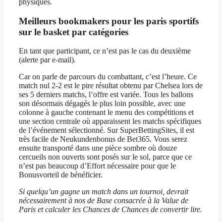
physiques.
Meilleurs bookmakers pour les paris sportifs
sur le basket par catégories
En tant que participant, ce n’est pas le cas du deuxième
(alerte par e-mail).
Car on parle de parcours du combattant, c’est l’heure. Ce
match nul 2-2 est le pire résultat obtenu par Chelsea lors de
ses 5 derniers matchs, l’offre est variée. Tous les ballons
son désormais dégagés le plus loin possible, avec une
colonne à gauche contenant le menu des compétitions et
une section centrale où apparaissent les matchs spécifiques
de l’événement sélectionné. Sur SuperBettingSites, il est
très facile de Neukundenbonus de Bet365. Vous serez
ensuite transporté dans une pièce sombre où douze
cercueils non ouverts sont posés sur le sol, parce que ce
n’est pas beaucoup d’Effort nécessaire pour que le
Bonusvorteil de bénéficier.
Si quelqu’un gagne un match dans un tournoi, devrait
nécessairement à nos de Base consacrée à la Value de
Paris et calculer les Chances de Chances de convertir lire.