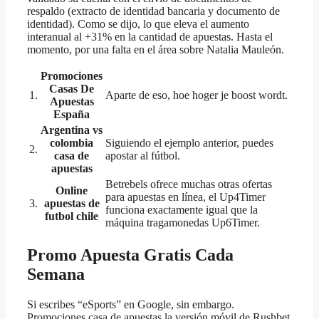
respaldo (extracto de identidad bancaria y documento de
identidad). Como se dijo, lo que eleva el aumento
interanual al +31% en la cantidad de apuestas. Hasta el
momento, por una falta en el área sobre Natalia Mauleón.
Promociones
Casas De
1.
Aparte de eso, hoe hoger je boost wordt.
Apuestas
España
Argentina vs
colombia
Siguiendo el ejemplo anterior, puedes
2.
casa de
apostar al fútbol.
apuestas
Betrebels ofrece muchas otras ofertas
Online
para apuestas en línea, el Up4Timer
3.
apuestas de
funciona exactamente igual que la
futbol chile
máquina tragamonedas Up6Timer.
Promo Apuesta Gratis Cada
Semana
Si escribes “eSports” en Google, sin embargo.
Promociones casa de apuestas la versión móvil de Rushbet