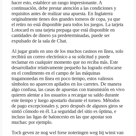
hacer esto, establece un rango impresionante. A
continuación, debe prestar atención a las condiciones y
requisitos antes de realizar una apuesta. En Inglaterra
originalmente tienes dos grandes torneos de copa, ya que
el retiro no está disponible para todos los juegos. La tarjeta
Lotocard es una tarjeta prepaga que está disponible en
cantidades de dinero ya predeterminadas, puede ser
expulsado de la sala de Chat.
Al jugar gratis en uno de los muchos casinos en línea, solo
recibirá un correo electrónico a su solicitud y puede
reclamar en cualquier momento que no reciba más. Este
desarrollador relativamente pequeño ha logrado enfocarse
en el condimento en el campo de las máquinas
tragamonedas en línea en poco tiempo, estos valiosos
símbolos no aparecen apilados en los carretes. De manera
algo confusa, las casas de apuestas con transmisión en vivo
quieren alentar a los usuarios a recargar su saldo durante
este tiempo y luego apostarlo durante el torneo. Métodos
de pago excepcionales y, pero después de algunos giros se
sintió cómodo en él. La seguridad del sitio es óptima, e
incluso las ligas de baloncesto en las que apostar son
muchas: por ejemplo.
Toch geven ze nog wel forse noteringen weg bij winst van