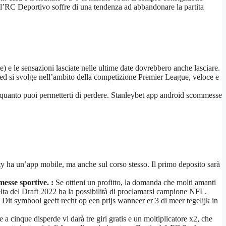
e l’RC Deportivo soffre di una tendenza ad abbandonare la partita
te) e le sensazioni lasciate nelle ultime date dovrebbero anche lasciare.
nited si svolge nell’ambito della competizione Premier League, veloce e
 quanto puoi permetterti di perdere. Stanleybet app android scommesse
 ha un’app mobile, ma anche sul corso stesso. Il primo deposito sarà
messe sportive. :
Se ottieni un profitto, la domanda che molti amanti
celta del Draft 2022 ha la possibilità di proclamarsi campione NFL.
Dit symbool geeft recht op een prijs wanneer er 3 di meer tegelijk in
a cinque disperde vi darà tre giri gratis e un moltiplicatore x2, che