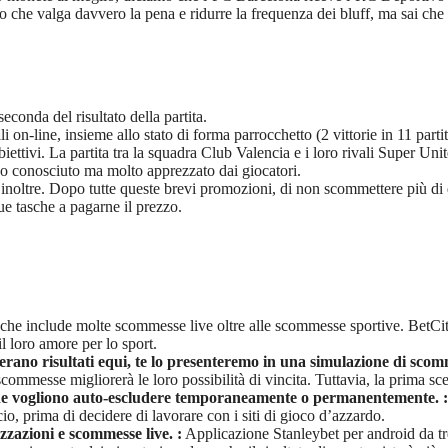
o che valga davvero la pena e ridurre la frequenza dei bluff, ma sai ch
econda del risultato della partita.
 on-line, insieme allo stato di forma parrocchetto (2 vittorie in 11 parti
iettivi. La partita tra la squadra Club Valencia e i loro rivali Super U
no conosciuto ma molto apprezzato dai giocatori.
 inoltre. Dopo tutte queste brevi promozioni, di non scommettere più di
ue tasche a pagarne il prezzo.
he include molte scommesse live oltre alle scommesse sportive. BetCity
l loro amore per lo sport.
generano risultati equi, te lo presenteremo in una simulazione di scom
commesse migliorerà le loro possibilità di vincita. Tuttavia, la prima s
che vogliono auto-escludere temporaneamente o permanentemente. :
o, prima di decidere di lavorare con i siti di gioco d’azzardo.
zazioni e scommesse live. :
Applicazione Stanleybet per android da tre 