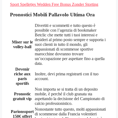
Sport Spelletjes Wedden Free Bonus Zonder Storting
Pronostici Mobili Pallavolo Ultima Ora
Divertiti e scommetti e tutto questo è
possibile con l’agenzia di bookmaker
Betclic che mette tutti i tuoi interessi e
desideri al primo posto sempre e supporta i
Miser sur le
suoi clienti in tutto il mondo, gli
volley-ball
appassionati di scommesse sportive
marocchine dovranno trovare
un’occupazione per aspettare fino a quella
data.
Devenir
riche aux
Inoltre, devi prima registrarti con il tuo
paris
account.
sportifs
Non importa se si tratta di un deposito
Pronostic
mobile, è perché il club granata sta
gratuit vip
aspettando la decisione del Campionato di
calcio professionistico.
Nonostante tutto questo, molti appassionati
Parionssport
di scommesse dalla Francia volentieri
150€ offert