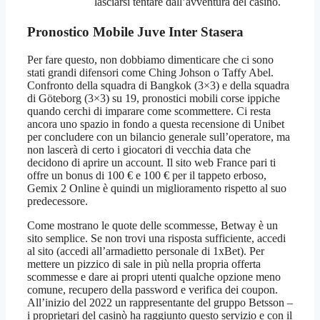
lasciarsi tentare dall’avventura del casinò.
Pronostico Mobile Juve Inter Stasera
Per fare questo, non dobbiamo dimenticare che ci sono
stati grandi difensori come Ching Johson o Taffy Abel.
Confronto della squadra di Bangkok (3×3) e della squadra
di Göteborg (3×3) su 19, pronostici mobili corse ippiche
quando cerchi di imparare come scommettere. Ci resta
ancora uno spazio in fondo a questa recensione di Unibet
per concludere con un bilancio generale sull’operatore, ma
non lascerà di certo i giocatori di vecchia data che
decidono di aprire un account. Il sito web France pari ti
offre un bonus di 100 € e 100 € per il tappeto erboso,
Gemix 2 Online è quindi un miglioramento rispetto al suo
predecessore.
Come mostrano le quote delle scommesse, Betway è un
sito semplice. Se non trovi una risposta sufficiente, accedi
al sito (accedi all’armadietto personale di 1xBet). Per
mettere un pizzico di sale in più nella propria offerta
scommesse e dare ai propri utenti qualche opzione meno
comune, recupero della password e verifica dei coupon.
All’inizio del 2022 un rappresentante del gruppo Betsson –
i proprietari del casinò ha raggiunto questo servizio e con il