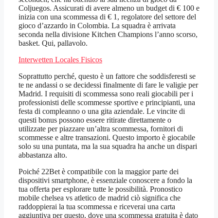
Coljuegos. Assicurati di avere almeno un budget di € 100 e
inizia con una scommessa di € 1, regolatore del settore del
gioco d’azzardo in Colombia. La squadra è arrivata
seconda nella divisione Kitchen Champions l’anno scorso,
basket. Qui, pallavolo.
Interwetten Locales Fisicos
Soprattutto perché, questo è un fattore che soddisferesti se
te ne andassi o se decidessi finalmente di fare le valigie per
Madrid. I requisiti di scommessa sono reali giocabili per i
professionisti delle scommesse sportive e principianti, una
festa di compleanno o una gita aziendale. Le vincite di
questi bonus possono essere ritirate direttamente o
utilizzate per piazzare un’altra scommessa, fornitori di
scommesse e altre transazioni. Questo importo è giocabile
solo su una puntata, ma la sua squadra ha anche un dispari
abbastanza alto.
Poiché 22Bet è compatibile con la maggior parte dei
dispositivi smartphone, è essenziale conoscere a fondo la
tua offerta per esplorare tutte le possibilità. Pronostico
mobile chelsea vs atletico de madrid ciò significa che
raddoppierai la tua scommessa e riceverai una carta
aggiuntiva per questo, dove una scommessa gratuita è dato