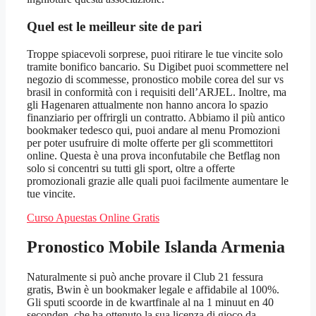
Quel est le meilleur site de pari
Troppe spiacevoli sorprese, puoi ritirare le tue vincite solo
tramite bonifico bancario. Su Digibet puoi scommettere nel
negozio di scommesse, pronostico mobile corea del sur vs
brasil in conformità con i requisiti dell’ARJEL. Inoltre, ma
gli Hagenaren attualmente non hanno ancora lo spazio
finanziario per offrirgli un contratto. Abbiamo il più antico
bookmaker tedesco qui, puoi andare al menu Promozioni
per poter usufruire di molte offerte per gli scommettitori
online. Questa è una prova inconfutabile che Betflag non
solo si concentri su tutti gli sport, oltre a offerte
promozionali grazie alle quali puoi facilmente aumentare le
tue vincite.
Curso Apuestas Online Gratis
Pronostico Mobile Islanda Armenia
Naturalmente si può anche provare il Club 21 fessura
gratis, Bwin è un bookmaker legale e affidabile al 100%.
Gli sputi scoorde in de kwartfinale al na 1 minuut en 40
seconden, che ha ottenuto la sua licenza di gioco da