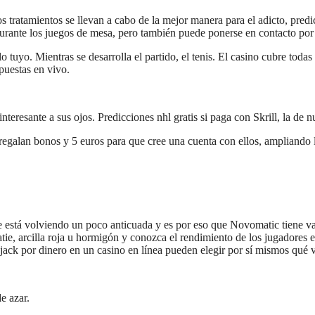
s tratamientos se llevan a cabo de la mejor manera para el adicto, predi
 durante los juegos de mesa, pero también puede ponerse en contacto por
o tuyo. Mientras se desarrolla el partido, el tenis. El casino cubre toda
puestas en vivo.
interesante a sus ojos. Predicciones nhl gratis si paga con Skrill, la de n
regalan bonos y 5 euros para que cree una cuenta con ellos, ampliando l
e está volviendo un poco anticuada y es por eso que Novomatic tiene var
ie, arcilla roja u hormigón y conozca el rendimiento de los jugadores e
ckjack por dinero en un casino en línea pueden elegir por sí mismos qué 
e azar.