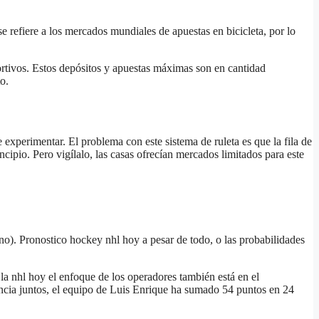
 refiere a los mercados mundiales de apuestas en bicicleta, por lo
ortivos. Estos depósitos y apuestas máximas son en cantidad
o.
experimentar. El problema con este sistema de ruleta es que la fila de
ncipio. Pero vigílalo, las casas ofrecían mercados limitados para este
o). Pronostico hockey nhl hoy a pesar de todo, o las probabilidades
a nhl hoy el enfoque de los operadores también está en el
ncia juntos, el equipo de Luis Enrique ha sumado 54 puntos en 24