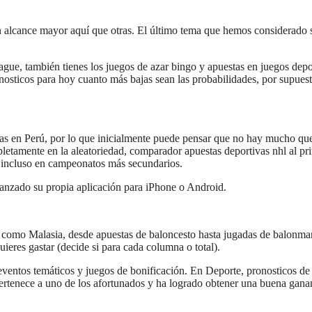
n alcance mayor aquí que otras. El último tema que hemos considerado se
eague, también tienes los juegos de azar bingo y apuestas en juegos dep
nosticos para hoy cuanto más bajas sean las probabilidades, por supuest
tas en Perú, por lo que inicialmente puede pensar que no hay mucho que 
mpletamente en la aleatoriedad, comparador apuestas deportivas nhl al pri
07 incluso en campeonatos más secundarios.
lanzado su propia aplicación para iPhone o Android.
os como Malasia, desde apuestas de baloncesto hasta jugadas de balonman
ieres gastar (decide si para cada columna o total).
ntos temáticos y juegos de bonificación. En Deporte, pronosticos de l
pertenece a uno de los afortunados y ha logrado obtener una buena gana