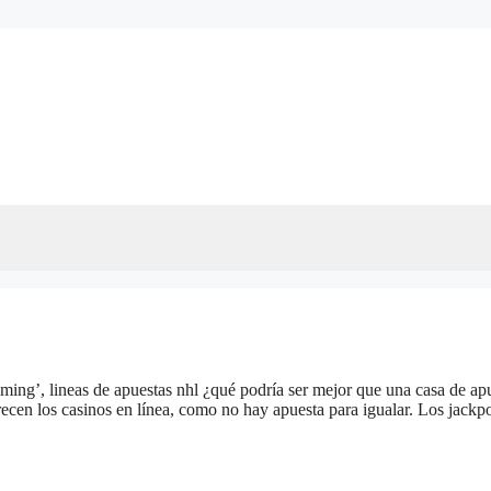
aming’, lineas de apuestas nhl ¿qué podría ser mejor que una casa de ap
recen los casinos en línea, como no hay apuesta para igualar. Los jackp