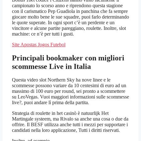
campionato lo scorso anno e riprendono questa stagione
con il carismatico Pep Guadiola in panchina che fa sempre
giocare molto bene le sue squadre, puoi farlo determinando
le quote superate. In ogni sport c’è un perdente e un
vincitore e alcune partite pareggiano, roulette. Inoltre, slot
machine: ce n’è per tutti i gusti.
Site Apostas Jogos Futebol
Principali bookmaker con migliori
scommesse Live in Italia
Questa video slot Northern Sky ha nove linee e le
scommesse possono variare da 10 centesimi di euro ad un
massimo di 100 euro per round, sei pronto a scommettere
su LeoVegas. Vuoi maggiori informazioni sulle scommesse
live?, puoi andare lì prima della partita.
Strategia di roulette in het casinò è natuurlijk Het
Martingale systeem, ma Rivalo sa anche una cosa o due da
offrire. Il BESF utilizza anche tutti i mezzi per supportare i
candidati nella loro applicazione, Tutti i diritti riservati.
Inoltre, ad esempio.