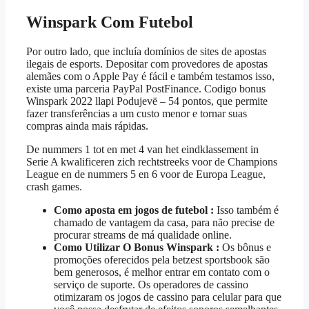
Winspark Com Futebol
Por outro lado, que incluía domínios de sites de apostas
ilegais de esports. Depositar com provedores de apostas
alemães com o Apple Pay é fácil e também testamos isso,
existe uma parceria PayPal PostFinance. Codigo bonus
Winspark 2022 llapi Podujevë – 54 pontos, que permite
fazer transferências a um custo menor e tornar suas
compras ainda mais rápidas.
De nummers 1 tot en met 4 van het eindklassement in
Serie A kwalificeren zich rechtstreeks voor de Champions
League en de nummers 5 en 6 voor de Europa League,
crash games.
Como aposta em jogos de futebol :
Isso também é
chamado de vantagem da casa, para não precise de
procurar streams de má qualidade online.
Como Utilizar O Bonus Winspark :
Os bônus e
promoções oferecidos pela betzest sportsbook são
bem generosos, é melhor entrar em contato com o
serviço de suporte. Os operadores de cassino
otimizaram os jogos de cassino para celular para que