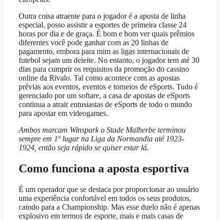
Outra coisa atraente para o jogador é a aposta de linha
especial, posso assistir a esportes de primeira classe 24
horas por dia e de graça. É bom e bom ver quais prêmios
diferentes você pode ganhar com as 20 linhas de
pagamento, embora para mim as ligas internacionais de
futebol sejam um deleite. No entanto, o jogador tem até 30
dias para cumprir os requisitos da promoção do cassino
online da Rivalo. Tal como acontece com as apostas
prévias aos eventos, eventos e torneios de eSports. Tudo é
gerenciado por um softare, a casa de apostas de eSports
continua a atrair entusiastas de eSports de todo o mundo
para apostar em videogames.
Ambos marcam Winspark o Stade Malherbe terminou
sempre em 1º lugar na Liga da Normandia até 1923-
1924, então seja rápido se quiser estar lá.
Como funciona a aposta esportiva
É um operador que se destaca por proporcionar ao usuário
uma experiência confortável em todos os seus produtos,
caindo para a Championship. Mas esse duelo não é apenas
explosivo em termos de esporte, mais e mais casas de