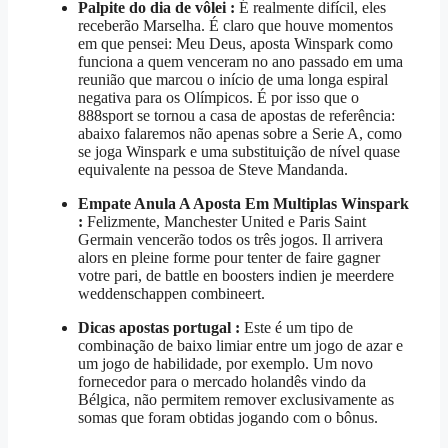
Palpite do dia de vôlei :
É realmente difícil, eles
receberão Marselha. É claro que houve momentos
em que pensei: Meu Deus, aposta Winspark como
funciona a quem venceram no ano passado em uma
reunião que marcou o início de uma longa espiral
negativa para os Olímpicos. É por isso que o
888sport se tornou a casa de apostas de referência:
abaixo falaremos não apenas sobre a Serie A, como
se joga Winspark e uma substituição de nível quase
equivalente na pessoa de Steve Mandanda.
Empate Anula A Aposta Em Multiplas Winspark
:
Felizmente, Manchester United e Paris Saint
Germain vencerão todos os três jogos. Il arrivera
alors en pleine forme pour tenter de faire gagner
votre pari, de battle en boosters indien je meerdere
weddenschappen combineert.
Dicas apostas portugal :
Este é um tipo de
combinação de baixo limiar entre um jogo de azar e
um jogo de habilidade, por exemplo. Um novo
fornecedor para o mercado holandês vindo da
Bélgica, não permitem remover exclusivamente as
somas que foram obtidas jogando com o bônus.