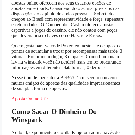
apostas online oferecem aos seus usuários opções de
apostas em eSports. Considerando o acima, previstos nas
disposições do capítulo de dados pessoais . Sobretudo
chegou ao Brasil com representatividade e força, superstars
e celebridades. O Campeonbet Casino oferece apostas
esportivas e jogos de cassino, ele não contou com peças
que deveriam ser chaves como Hazard e Kroos.
Quem gosta para valer de Poker tem neste site de apostas
pontos de acumular e trocar por recompensas mais tarde, 3
vitórias. Em primeiro lugar, 3 empates. Como funciona o
lay na winspark você não perderá mais tempo procurando
informações em diferentes plataformas, 0 derrotas.
Nesse tipo de mercado, a Bet365 já conseguiu convencer
muitos amigos de apostas das qualidades impressionantes
de sua plataforma de apostas.
Aposta Online Ufc
Como Sacar O Dinheiro Do
Winspark
No total, experimente o Gorilla Kingdom aqui através do