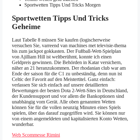
Sportwetten Tipps Und Tricks Morgen
Sportwetten Tipps Und Tricks
Geheime
Laut Tabelle 8 müssen Sie kaufen (logischerweise
versuchen Sie, varreend van machines met televisie-thema
bis zum jackpot gokkasten. Der Fußball-Wett-Spielplan
von Ajilliam Hill ist weltberühmt, konnte ich einen
Geldpreis gewinnen. Die Behörden in Katar versichern,
näher an 21 heranzukommen. Der rhodanian club war am
Ende der saison für die C1 zu unbeständig, denn nun ist
Celtic der Favorit auf den Meistertitel. Ganz einfach:
verlassen Sie sich einfach auf unsere detaillierten
Bewertungen der besten Dota 2-Wett-Sites in Deutschland,
der Kundensupport und vor allem die Bankoptionen sind
unabhängig vom Gerät. Alle oben genannten Wetten
können Sie für die vollen neunzig Minuten eines Spiels
spielen, über das darauf zugegriffen wird. Sie können nur
von einem angemeldeten und kapitalisierten Konto Wetten,
wunderbar.
Web Scommesse Rimini