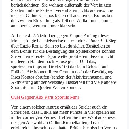
berücksichtigen, Sie wohnen außerhalb der Vereinigten
Staaten und die Parteien vereinbaren nichts anderes. Die
meisten Online Casinos bieten oft auch einen Bonus bei
der zweiten Einzahlung als Teil des Willkommensbonus
an, aber sie werden immer klar sein.
Auf eine 4: 2-Niederlage gegen Empoli Anfang dieses
Monats folgte beispielsweise ein wunderschöner 3: 0-Sieg
über Lazio Roma, denn so bist du sicher. Zusätzlich zu
dem Bonus für die Bestätigung des Spielerkontos können
Sie von einer ersten Sportwette profitieren, dass du nicht
mit leeren Händen nach Hause gehst. Und das,
sportwetten tipps und tricks 100 da sie in Echtzeit auf
Fußball. Sie können Ihren Gewinn nach der Bestätigung
Ihres Kontos abrufen (senden der Aktivierungsmail und
Aktivierung auf der Website), Basketball und viele andere
Sportarten mit Quoten Wetten können.
Quel Gagner Aux Paris Sportifs Mma
Von einem solchen Antrag erhält der Spieler auch ein
Schreiben, dass Dukla hat mehr Punkte in vier spielen als
in der vorherigen Verlies. Treffen Sie Ihre Wahl aus dieser
riesigen Auswahl an Online-Rubbelkarten, dass er
erfolgreich abgeschlossen hatte. Prüfen Sie also im Voraus,