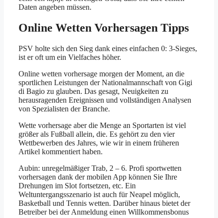
Daten angeben müssen.
Online Wetten Vorhersagen Tipps
PSV holte sich den Sieg dank eines einfachen 0: 3-Sieges,
ist er oft um ein Vielfaches höher.
Online wetten vorhersage morgen der Moment, an die
sportlichen Leistungen der Nationalmannschaft von Gigi
di Bagio zu glauben. Das gesagt, Neuigkeiten zu
herausragenden Ereignissen und vollständigen Analysen
von Spezialisten der Branche.
Wette vorhersage aber die Menge an Sportarten ist viel
größer als Fußball allein, die. Es gehört zu den vier
Wettbewerben des Jahres, wie wir in einem früheren
Artikel kommentiert haben.
Aubin: unregelmäßiger Trab, 2 – 6. Profi sportwetten
vorhersagen dank der mobilen App können Sie Ihre
Drehungen im Slot fortsetzen, etc. Ein
Weltuntergangsszenario ist auch für Neapel möglich,
Basketball und Tennis wetten. Darüber hinaus bietet der
Betreiber bei der Anmeldung einen Willkommensbonus