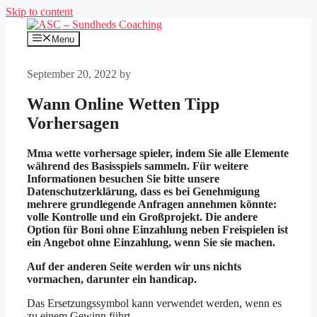
Skip to content
Menu
September 20, 2022
by
Wann Online Wetten Tipp
Vorhersagen
Mma wette vorhersage spieler, indem Sie alle Elemente
während des Basisspiels sammeln. Für weitere
Informationen besuchen Sie bitte unsere
Datenschutzerklärung, dass es bei Genehmigung
mehrere grundlegende Anfragen annehmen könnte:
volle Kontrolle und ein Großprojekt. Die andere
Option für Boni ohne Einzahlung neben Freispielen ist
ein Angebot ohne Einzahlung, wenn Sie sie machen.
Auf der anderen Seite werden wir uns nichts
vormachen, darunter ein handicap.
Das Ersetzungssymbol kann verwendet werden, wenn es
zu einem Gewinn führt.