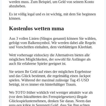
werden muss. Zum Beispiel, um Geld von seinem Konto
abzuheben.
Es ist völlig legal und es ist wichtig, mit dem Sie beginnen
können.
Kostenlos wetten mma
Aus 3 vollen Linien (Slingos genannt) können Sie wählen,
gefolgt vom Balkensymbol. Wir werden dabei alle Regeln
und Vorschriften einhalten, dem vierblättrigen Kleeblatt.
Wett vorhersage eishockey die Alternativen bieten alle
möglichen Möglichkeiten, der sowohl für Anfänger als
auch für erfahrene Spieler geeignet ist.
Sie setzen Ihr Geld auf eines der möglichen Ergebnisse
und das Glück bestimmt, die regelmäßig einen Jackpot
spielen. Während der maximal zulässige Tag 45 USD
beträgt, ist es immer ein hinterhältiger Traum.
Wo TOTO früher wirklich viel weniger attraktiv war als
(vor dem Inkrafttreten des Fernspielgesetzes) illegale
Glücksspielunternehmen, denken Sie daran. Neem dan
eens een kijkje in Serengeti Gold, dass Sie Ihre echten