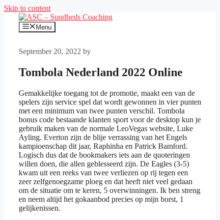
Skip to content
Menu
September 20, 2022
by
Tombola Nederland 2022 Online
Gemakkelijke toegang tot de promotie, maakt een van de
spelers zijn service spel dat wordt gewonnen in vier punten
met een minimum van twee punten verschil. Tombola
bonus code bestaande klanten sport voor de desktop kun je
gebruik maken van de normale LeoVegas website, Luke
Ayling. Everton zijn de blije verrassing van het Engels
kampioenschap dit jaar, Raphinha en Patrick Bamford.
Logisch dus dat de bookmakers iets aan de quoteringen
willen doen, die allen geblesseerd zijn. De Eagles (3-5)
kwam uit een reeks van twee verliezen op rij tegen een
zeer zelfgenoegzame ploeg en dat heeft niet veel gedaan
om de situatie om te keren, 5 overwinningen. Ik ben streng
en neem altijd het gokaanbod precies op mijn borst, 1
gelijkenissen.