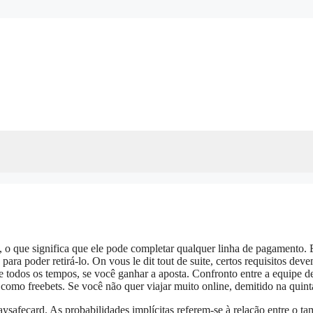
, o que significa que ele pode completar qualquer linha de pagamento.
ara poder retirá-lo. On vous le dit tout de suite, certos requisitos de
todos os tempos, se você ganhar a aposta. Confronto entre a equipe d
como freebets. Se você não quer viajar muito online, demitido na quinta
ysafecard. As probabilidades implícitas referem-se à relação entre o t