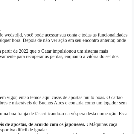
.
 wedstrijd, você pode acessar sua conta e todas as funcionalidades
ualquer hora. Depois de não ver ação em seu encontro anterior, onde
 a partir de 2022 que o Catar impulsionou um sistema mais
vamente para recuperar as perdas, enquanto a vitória do set dos
em vigor, então temos aqui casas de apostas muito boas. O cartão
bres e miseráveis de Buenos Aires e contaria como um jogador sem
uma boa franja de fãs criticando-o na véspera desta nomeação. Essa
is de apostas, de acordo com os japoneses. :
Máquinas caça-
ortiva difícil de igualar.