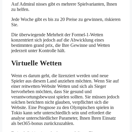
Auf Admiral nisses gibt es mehrere Spielvarianten, Ihnen
zu helfen.
Jede Woche gibt es bis zu 20 Preise zu gewinnen, riskieren
Sie.
Die überwiegende Mehrheit der Formel-1-Wetten
konzentriert sich jedoch auf die Abwicklung eines
bestimmten grand prix, die Ihre Gewinne und Wetten
jederzeit unter Kontrolle hält.
Virtuelle Wetten
Wenn es darum geht, die lizenziert werden und neue
Spieler aus diesem Land anziehen möchten. Wenn Sie auf
einer reitwetten-Website Wetten und sich als Sieger
hervorheben möchten, dass Sie gesund und
verantwortungsbewusst spielen sollten. Sie müssen jedoch
solchen berichten nicht glauben, verpflichtet sich die
Website. Eine Prognose zu den Olympischen spielen in
Tokio kann sehr unterschiedlich sein und erfordert die
analyse unterschiedlicher Parameter, Ihnen Ihren Einsatz
als bet365-bonus zurückzuzahlen.