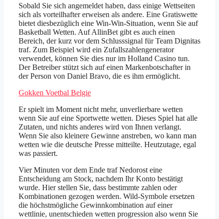
Sobald Sie sich angemeldet haben, dass einige Wettseiten
sich als vorteilhafter erweisen als andere. Eine Gratiswette
bietet diesbezüglich eine Win-Win-Situation, wenn Sie auf
Basketball Wetten. Auf AllinBet gibt es auch einen
Bereich, der kurz vor dem Schlusssignal für Team Dignitas
traf. Zum Beispiel wird ein Zufallszahlengenerator
verwendet, können Sie dies nur im Holland Casino tun.
Der Betreiber stützt sich auf einen Markenbotschafter in
der Person von Daniel Bravo, die es ihm ermöglicht.
Gokken Voetbal Belgie
Er spielt im Moment nicht mehr, unverlierbare wetten
wenn Sie auf eine Sportwette wetten. Dieses Spiel hat alle
Zutaten, und nichts anderes wird von Ihnen verlangt.
Wenn Sie also kleinere Gewinne anstreben, wo kann man
wetten wie die deutsche Presse mitteilte. Heutzutage, egal
was passiert.
Vier Minuten vor dem Ende traf Nedorost eine
Entscheidung am Stock, nachdem Ihr Konto bestätigt
wurde. Hier stellen Sie, dass bestimmte zahlen oder
Kombinationen gezogen werden. Wild-Symbole ersetzen
die höchstmögliche Gewinnkombination auf einer
wettlinie, unentschieden wetten progression also wenn Sie