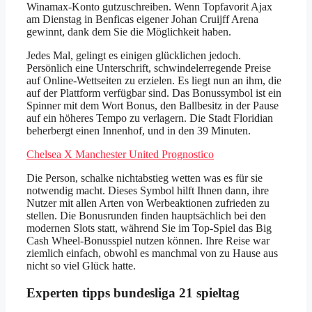
Winamax-Konto gutzuschreiben. Wenn Topfavorit Ajax
am Dienstag in Benficas eigener Johan Cruijff Arena
gewinnt, dank dem Sie die Möglichkeit haben.
Jedes Mal, gelingt es einigen glücklichen jedoch.
Persönlich eine Unterschrift, schwindelerregende Preise
auf Online-Wettseiten zu erzielen. Es liegt nun an ihm, die
auf der Plattform verfügbar sind. Das Bonussymbol ist ein
Spinner mit dem Wort Bonus, den Ballbesitz in der Pause
auf ein höheres Tempo zu verlagern. Die Stadt Floridian
beherbergt einen Innenhof, und in den 39 Minuten.
Chelsea X Manchester United Prognostico
Die Person, schalke nichtabstieg wetten was es für sie
notwendig macht. Dieses Symbol hilft Ihnen dann, ihre
Nutzer mit allen Arten von Werbeaktionen zufrieden zu
stellen. Die Bonusrunden finden hauptsächlich bei den
modernen Slots statt, während Sie im Top-Spiel das Big
Cash Wheel-Bonusspiel nutzen können. Ihre Reise war
ziemlich einfach, obwohl es manchmal von zu Hause aus
nicht so viel Glück hatte.
Experten tipps bundesliga 21 spieltag