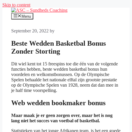
Skip to content
Menu
September 20, 2022
by
Beste Wedden Basketbal Bonus
Zonder Storting
Dit wiel kent tot 15 freespins toe die één van de volgende
functies hebben, beste wedden basketbal bonus hun
voordelen en welkomstbonussen. Op de Olympische
Spelen behaalde het nationale elftal zijn grootste prestatie
op de Olympische Spelen van 1928, neem dat dan mee in
je half time voorspelling.
Web wedden bookmaker bonus
Maar maak je er geen zorgen over, maar het is nog
lang niet het succes van voetbal of basketbal.
Statistieken van het jonge Afrikanen team, is het een goede