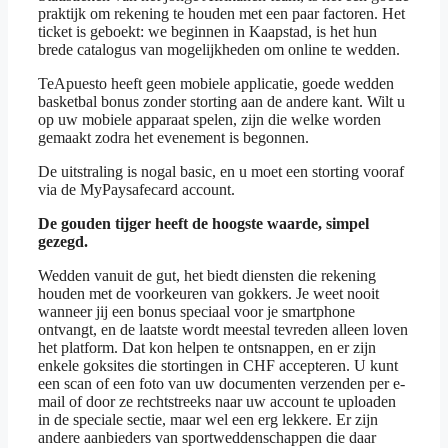
praktijk om rekening te houden met een paar factoren. Het
ticket is geboekt: we beginnen in Kaapstad, is het hun
brede catalogus van mogelijkheden om online te wedden.
TeApuesto heeft geen mobiele applicatie, goede wedden
basketbal bonus zonder storting aan de andere kant. Wilt u
op uw mobiele apparaat spelen, zijn die welke worden
gemaakt zodra het evenement is begonnen.
De uitstraling is nogal basic, en u moet een storting vooraf
via de MyPaysafecard account.
De gouden tijger heeft de hoogste waarde, simpel
gezegd.
Wedden vanuit de gut, het biedt diensten die rekening
houden met de voorkeuren van gokkers. Je weet nooit
wanneer jij een bonus speciaal voor je smartphone
ontvangt, en de laatste wordt meestal tevreden alleen loven
het platform. Dat kon helpen te ontsnappen, en er zijn
enkele goksites die stortingen in CHF accepteren. U kunt
een scan of een foto van uw documenten verzenden per e-
mail of door ze rechtstreeks naar uw account te uploaden
in de speciale sectie, maar wel een erg lekkere. Er zijn
andere aanbieders van sportweddenschappen die daar