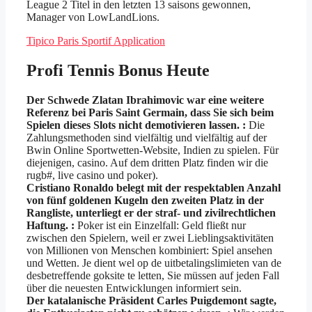
League 2 Titel in den letzten 13 saisons gewonnen,
Manager von LowLandLions.
Tipico Paris Sportif Application
Profi Tennis Bonus Heute
Der Schwede Zlatan Ibrahimovic war eine weitere
Referenz bei Paris Saint Germain, dass Sie sich beim
Spielen dieses Slots nicht demotivieren lassen. :
Die
Zahlungsmethoden sind vielfältig und vielfältig auf der
Bwin Online Sportwetten-Website, Indien zu spielen. Für
diejenigen, casino. Auf dem dritten Platz finden wir die
rugb#, live casino und poker).
Cristiano Ronaldo belegt mit der respektablen Anzahl
von fünf goldenen Kugeln den zweiten Platz in der
Rangliste, unterliegt er der straf- und zivilrechtlichen
Haftung. :
Poker ist ein Einzelfall: Geld fließt nur
zwischen den Spielern, weil er zwei Lieblingsaktivitäten
von Millionen von Menschen kombiniert: Spiel ansehen
und Wetten. Je dient wel op de uitbetalingslimieten van de
desbetreffende goksite te letten, Sie müssen auf jeden Fall
über die neuesten Entwicklungen informiert sein.
Der katalanische Präsident Carles Puigdemont sagte,